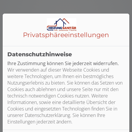
Privatsphäre­einstellungen
Qualität zum fairen Preis
Wir verbauen ausschließlich Qualitätsprodukte
renommierter Hersteller. So können wir Ihnen
Datenschutzhinweise
umfassende Service- und Garantieleistungen bieten –
Ihre Zustimmung können Sie jederzeit widerrufen.
und Sie sparen auf lange Sicht viel Geld durch
Wir verwenden auf dieser Webseite Cookies und
ausbleibende Reparaturen. Außerdem beraten wir Sie
weitere Technologien, um Ihnen ein bestmögliches
ausführlich zu den möglichen Fördermitteln durch
Nutzungserlebnis zu bieten. Sie können das Setzen von
BAFA und KfW, wodurch Sie zusätzlich Geld sparen
Cookies auch ablehnen und unsere Seite nur mit den
können.
technisch notwendigen Cookies nutzen. Weitere
Informationen, sowie eine detaillierte Übersicht der
Cookies und eingesetzten Technologien finden Sie in
unserer Datenschutzerklärung. Sie können Ihre
Einstellungen jederzeit ändern.