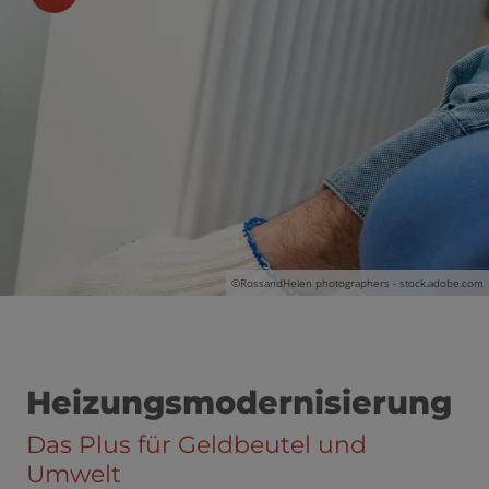
 und schließen
schließen
©
RossandHelen photographers - stock.adobe.com
ermenü öffnen und schließen
n und schließen
Heizungsmodernisierung
Das Plus für Geldbeutel und
Umwelt