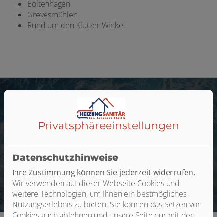
Boltenhagen
Grevesmühlen
Rund um den Klützer Winkel
Professionelle Betreuung
Privatsphäre­einstellungen
Wenn Sie uns brauchen, sind wir schnell für Sie da. Wir
betreuen Gewerbe- und Privatkunden bei Bau,
Datenschutzhinweise
Sanierung und Wartung in und um Goldbeck.
Ihre Zustimmung können Sie jederzeit widerrufen.
Wir verwenden auf dieser Webseite Cookies und
weitere Technologien, um Ihnen ein bestmögliches
Nutzungserlebnis zu bieten. Sie können das Setzen von
Cookies auch ablehnen und unsere Seite nur mit den