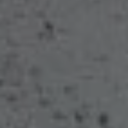
Ihr Fachbetrieb aus
Goldbeck für Heizung seit
2019
Johannes Tlattla Heizung Sanitär –
die Experten für Badsanierung,
Heizungsmodernisierung,
Wohnraumlüftung in Goldbeck
Seit 2019 sind wir, der Fachhandwerksbetrieb Johannes
Tlattla, die Experten für Heizungsbau und -sanierung,
Badmodernisierung, Installation und Haustechnik in der