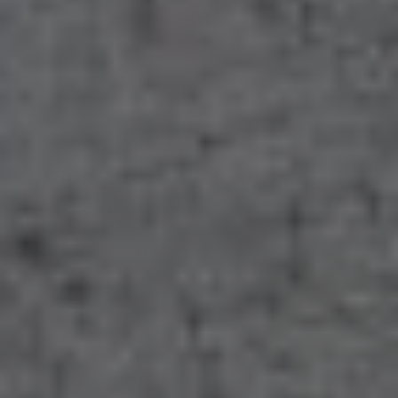
Haustechnik
Modernisierung, Wartung
oder
Reparatur
– fragen Sie uns.
Ob lang geplanter Badumbau oder die dringende
Reparatur Ihrer Heizung – am besten rufen Sie uns
einfach an. Unter 01772918371 sind wir freundlich,
gewissenhaft und ehrlich für Sie da.
Montag bis Freitag:
07.30 - 16.30 Uhr
Oder Sie nutzen unser Kontaktformular und wir melden
uns zeitnah bei Ihnen.