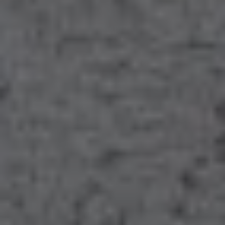
Kontakt
Unser Qualitäts-Versprechen für Ihr
Projekt – vo
m
Bad
ü
ber
Heizung
bis
Haustechnik