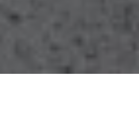
Transparenz
Eine transparente und nachvollziehbare
Kostenaufstellung
Renommierte Hersteller
Langjährige Zusammenarbeit mit renommierten
Herstellern