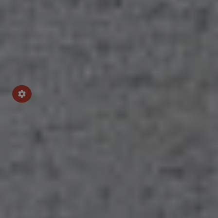
Verlässlichkeit
Umfassende und individuelle Beratung durch
Experten
Kompetenz
Kompetente Begleitung vom ersten Gespräch bis zur
fertigen Umsetzung
Detaillierte Planung
Eine technische fundierte und detaillierte Planung