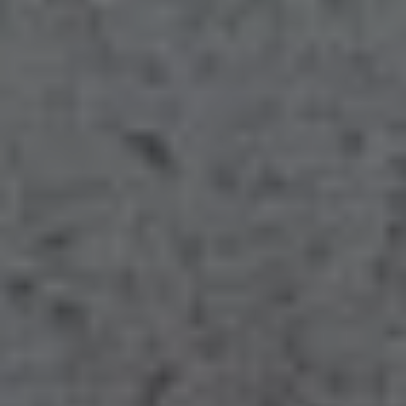
Region. Als Meisterbetrieb legen wir größten Wert auf
Qualität und haben viele zufriedene Privat- und
Gewerbekunden – nicht nur in Boltenhagen, sondern
auch in Grevesmühlen.
Schönes neues Bad? Effizientere Heizung? Solaranlage
aufs Dach?
Wir machen das für Sie.
Bad
Heizung