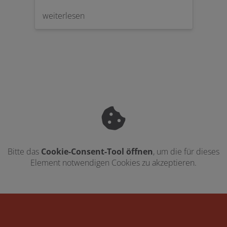
geworden ist. Neben dem klassischen
attr
weiterlesen
weit
Warm- und Kaltwasser bieten viele
Modelle heute Zusatzfunktionen wie
kochend heißes Wasser, sprudelndes
Wasser oder integrierte Filtersysteme.
Bitte das
Cookie-Consent-Tool öffnen
, um die für dieses
Element notwendigen Cookies zu akzeptieren.
Footer - Kontaktdaten und Öffnungszei