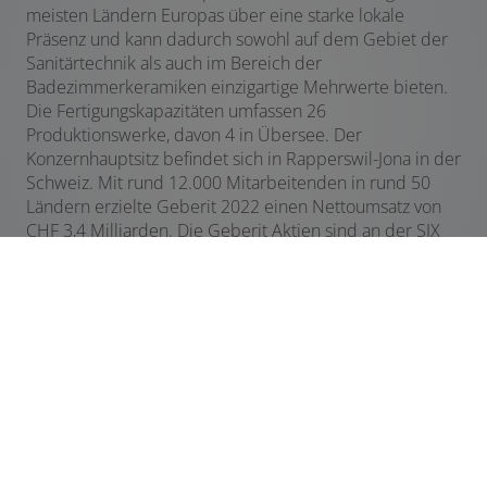
meisten Ländern Europas über eine starke lokale
Präsenz und kann dadurch sowohl auf dem Gebiet der
Sanitärtechnik als auch im Bereich der
Badezimmerkeramiken einzigartige Mehrwerte bieten.
Die Fertigungskapazitäten umfassen 26
Produktionswerke, davon 4 in Übersee. Der
Konzernhauptsitz befindet sich in Rapperswil-Jona in der
Schweiz. Mit rund 12.000 Mitarbeitenden in rund 50
Ländern erzielte Geberit 2022 einen Nettoumsatz von
CHF 3,4 Milliarden. Die Geberit Aktien sind an der SIX
Swiss Exchange kotiert und seit 2012 Bestandteil des
SMI (Swiss Market Index).