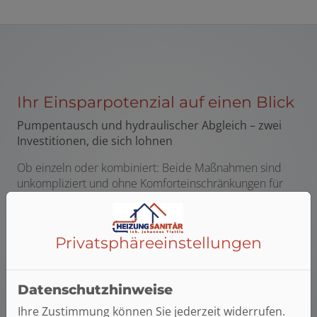
Ihr Einsparpotenzial auf einen Blick
Pumpentausch und hydraulischer Abgleich – zwei
Investitionen, die sich lohnen
Ob einzeln oder kombiniert: Beide Maßnahmen sind
unkompliziert und ohne Komforteinschränkungen für
Ihre Kunden durchzuführen. Und sie amortisieren sich
dank der großen Energieeinsparungen in kurzer Zeit.
Die Zahlen sind beeindruckend.
Privatsphäre­einstellungen
Datenschutzhinweise
Ihre Zustimmung können Sie jederzeit widerrufen.