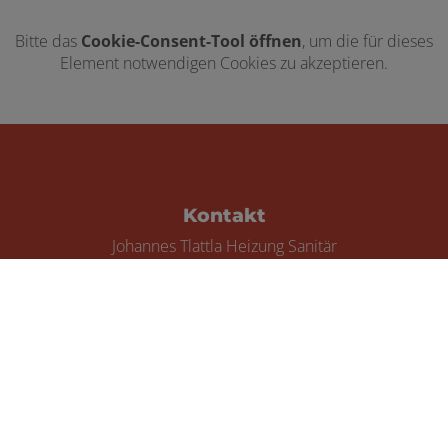
Bitte das
Cookie-Consent-Tool öffnen
, um die für dieses
Element notwendigen Cookies zu akzeptieren.
Footer - Kontaktdaten und Öffnungszei
Kontakt
Johannes Tlattla Heizung Sanitär
Dorfstr. 17b
23948 Goldbeck
Telefonisch erreichbar unter:
01772918371
E-Mail:
info@tlattla-shk.de